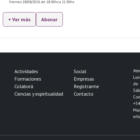
Viernes 28/08/2026 de 18:30hs a 21:30hs
+ Ver más
Abonar
Ate
Actividades
Social
Lun
Formaciones
Empresas
de 
Colaborá
Registrarme
Sáb
Ciencias y espiritualidad
Contacto
Con
+54
Mail
inf