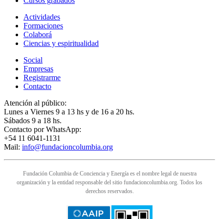
Cursos grabados
Actividades
Formaciones
Colaborá
Ciencias y espiritualidad
Social
Empresas
Registrarme
Contacto
Atención al público:
Lunes a Viernes 9 a 13 hs y de 16 a 20 hs.
Sábados 9 a 18 hs.
Contacto por WhatsApp:
+54 11 6041-1131
Mail:
info@fundacioncolumbia.org
Fundación Columbia de Conciencia y Energía es el nombre legal de nuestra
organización y la entidad responsable del sitio fundacioncolumbia.org. Todos los
derechos reservados.