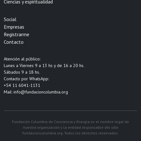
Ciencias y espiritualidad
Social
Empresas
Registrarme
Contacto
Atención al público:
Lunes a Viernes 9 a 13 hs y de 16 a 20 hs.
Sábados 9 a 18 hs.
Contacto por WhatsApp:
+54 11 6041-1131
Mail:
info@fundacioncolumbia.org
Fundación Columbia de Conciencia y Energía es el nombre legal de
nuestra organización y la entidad responsable del sitio
fundacioncolumbia.org. Todos los derechos reservados.